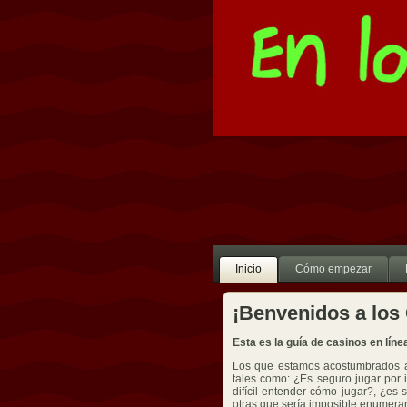
En los Casi
Poker y Rul
Guia para principiantes
Inicio
Cómo empezar
¡Benvenidos a los 
Esta es la guía de casinos en líne
Los que estamos acostumbrados a 
tales como: ¿Es seguro jugar por
difícil entender cómo jugar?, ¿es 
otras que sería imposible enumerar