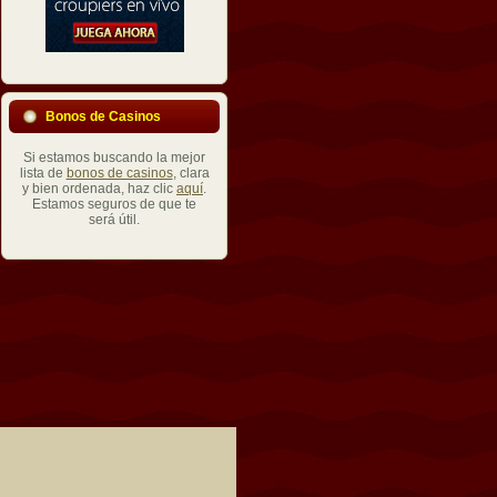
Bonos de Casinos
Si estamos buscando la mejor
lista de
bonos de casinos
, clara
y bien ordenada, haz clic
aquí
.
Estamos seguros de que te
será útil.