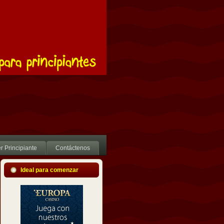
 Principiante
Contáctenos
Ideal para comenzar